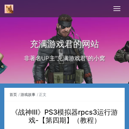
充满游戏君的网站
非著名UP主“充满游戏君”的小窝
首页
游戏故事
正文
《战神Ⅲ》PS3模拟器rpcs3运行游
戏-【第四期】（教程）