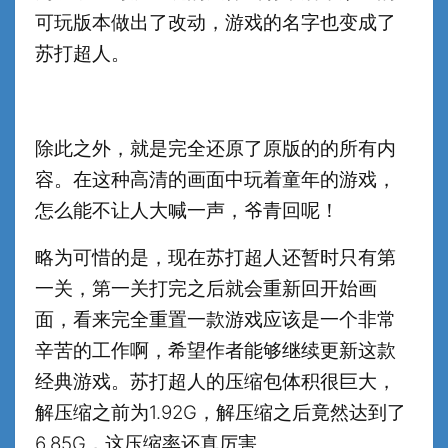
可玩版本做出了改动，游戏的名字也变成了
苏打超人。
除此之外，就是完全还原了原版的的所有内
容。在这种高清的画面中玩着童年的游戏，
怎么能不让人大喊一声，爷青回呢！
略为可惜的是，现在苏打超人还暂时只有第
一关，第一关打完之后就会重新回开始画
面，看来完全重置一款游戏应该是一个非常
辛苦的工作啊，希望作者能够继续更新这款
经典游戏。苏打超人的压缩包体积很巨大，
解压缩之前为1.92G，解压缩之后竟然达到了
6.85G，这压缩率还真厉害。