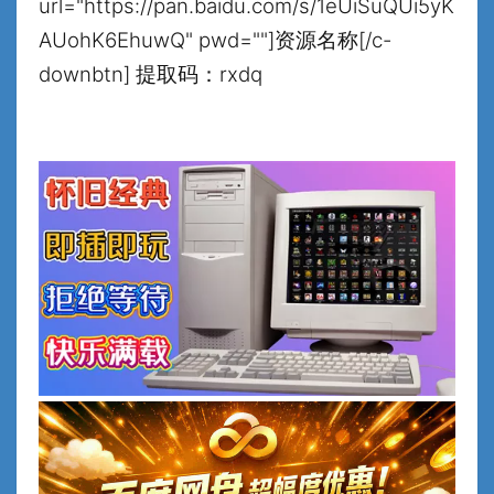
url="https://pan.baidu.com/s/1eUiSuQUi5yK
AUohK6EhuwQ" pwd=""]资源名称[/c-
downbtn] 提取码：rxdq