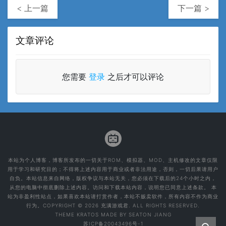
< 上一篇
下一篇 >
文章评论
您需要
登录
之后才可以评论
本站为个人博客，博客所发布的一切关于ROM、模拟器、MOD、主机修改的文章仅限
用于学习和研究目的；不得将上述内容用于商业或者非法用途，否则，一切后果请用户
自负。本站信息来自网络，版权争议与本站无关，您必须在下载后的24个小时之内，
从您的电脑中彻底删除上述内容。访问和下载本站内容，说明您已同意上述条款。 本
站为非盈利性站点，如果喜欢本站请打赏作者，本站不贩卖软件，所有内容不作为商业
行为。COPYRIGHT © 2026 充满游戏君. ALL RIGHTS RESERVED.
THEME
KRATOS
MADE BY
SEATON JIANG
苏ICP备20043496号-1