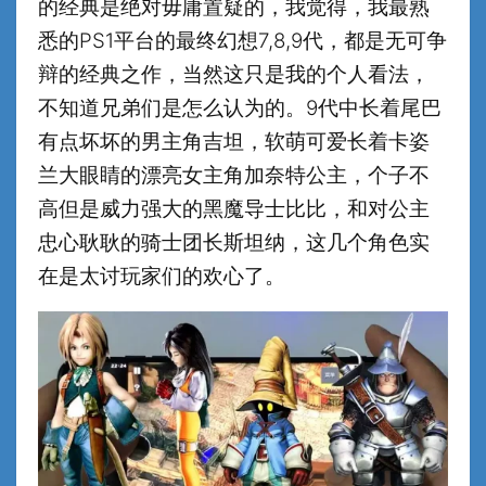
的经典是绝对毋庸置疑的，我觉得，我最熟
悉的PS1平台的最终幻想7,8,9代，都是无可争
辩的经典之作，当然这只是我的个人看法，
不知道兄弟们是怎么认为的。9代中长着尾巴
有点坏坏的男主角吉坦，软萌可爱长着卡姿
兰大眼睛的漂亮女主角加奈特公主，个子不
高但是威力强大的黑魔导士比比，和对公主
忠心耿耿的骑士团长斯坦纳，这几个角色实
在是太讨玩家们的欢心了。