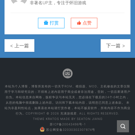
非著名UP主，专注于怀旧游戏
打赏
点赞
< 上一篇
下一篇 >
本站为个人博客，博客所发布的一切关于ROM、模拟器、MOD、主机修改的文章仅限
用于学习和研究目的；不得将上述内容用于商业或者非法用途，否则，一切后果请用户
自负。本站信息来自网络，版权争议与本站无关，您必须在下载后的24个小时之内，
从您的电脑中彻底删除上述内容。访问和下载本站内容，说明您已同意上述条款。 本
站为非盈利性站点，如果喜欢本站请打赏作者，本站不贩卖软件，所有内容不作为商业
行为。COPYRIGHT © 2026 充满游戏君. ALL RIGHTS RESERVED.
THEME
KRATOS
MADE BY
SEATON JIANG
苏ICP备20043496号-1
苏公网安备32030302307874号