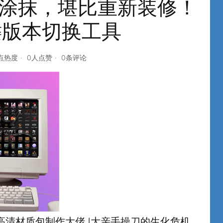
无涂抹，堪比重新装修！
键版本切换工具
6点热度
0人点赞
0条评论
高清材质包制作大佬J大亲手操刀的生化危机