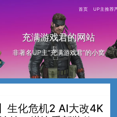
首页
UP主推荐
充满游戏君的网站
非著名UP主“充满游戏君”的小窝
】生化危机2 AI大改4K