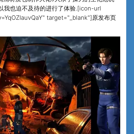
我也迫不及待的进行了体验.[icon-url
?v=YqOZIauvQaY" target="_blank"]原发布页