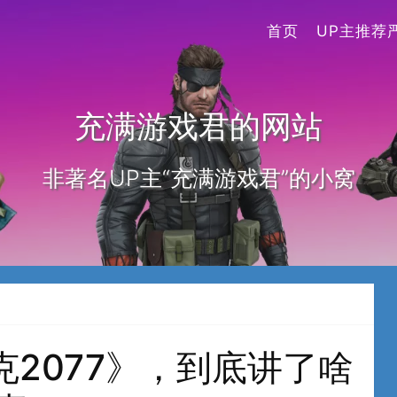
首页
UP主推荐
充满游戏君的网站
非著名UP主“充满游戏君”的小窝
2077》，到底讲了啥