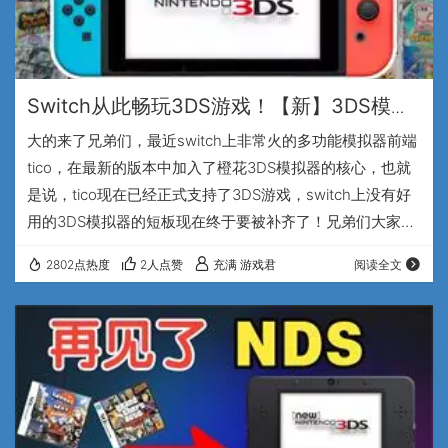
Switch从此畅玩3DS游戏！【新】3DS模拟
器登录NS-来个游戏大测试~
大的来了兄弟们，最近switch上非常火的多功能模拟器前端
tico，在最新的版本中加入了橙花3DS模拟器的核心，也就
是说，tico现在已经正式支持了3DS游戏，switch上没有好
用的3DS模拟器的短板现在终于要被补齐了！兄弟们大家
好，我是专注于怀旧游戏的up主，充满游戏君。经过连续2
2802点热度
2人点赞
充满 游戏君
阅读全文
天的更新，tico现在已经更新到了0.7.6版，主要是针对3DS
游戏的运行体验进行了优化，看来最近tico的开发重点，就
是3DS核心，这种好消息我怎么可能不进行一波游戏测试
呢，那么废话不多说，直接搞起。 首先出场的选手是《重装
机兵4 …