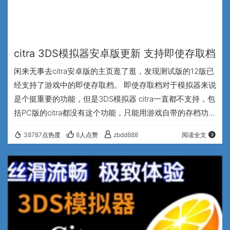
citra 3DS模拟器安卓版更新 支持即使存取档
闲来无事去citra安卓版的主页逛了逛，发现测试版的12版已
经支持了游戏中的即使存取档。 即使存取档对于模拟器来说
是个挺重要的功能，但是3DS模拟器 citra一直都不支持，包
括PC版的citra都没有这个功能，只能用游戏自带的存档功
能。对于一个模拟器来说，不支持即使存取档实在是有点不
38787点热度
8人点赞
zbdd888
阅读全文
方便，特别是在玩RPG游戏打boss时，往往一个大boss需
要打很长时间，我就遇到过打半小时以上的情况，能即使存
取档，能避免一时脑残或者手残使前面的努力完全白费，所
以战斗中多用即时存档功能是个很好的习惯。 用了4款游戏
测试了一下，《精…