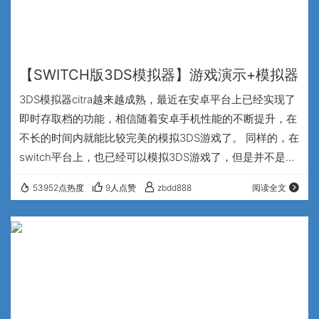
【SWITCH版3DS模拟器】游戏演示+模拟器
3DS模拟器citra越来越成熟，最近在安卓平台上已经实现了
即时存取档的功能，相信随着安卓手机性能的不断提升，在
不长的时间内就能比较完美的模拟3DS游戏了。 同样的，在
switch平台上，也已经可以模拟3DS游戏了，但是并不是独
立的citra模拟器，而是retroarch，又叫RA模拟器或者全能
53952点热度
9人点赞
zbdd888
阅读全文
模拟器通过citra的核心实现的。支持的格式是CCI，如果找
不到CCI格式的文件可以把CIA格式转换到CCI即可，步骤很
简单，可以看一看这篇文章. RA模拟器的版本为最新的1.9.0
版，switch为硬破sxos续航增强版，…