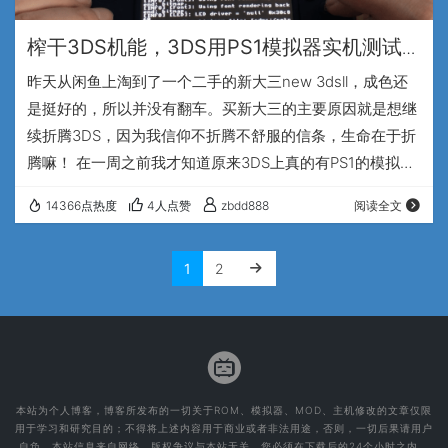
榨干3DS机能，3DS用PS1模拟器实机测试
视频！不折腾不舒服
昨天从闲鱼上淘到了一个二手的新大三new 3dsll，成色还
是挺好的，所以并没有翻车。买新大三的主要原因就是想继
续折腾3DS，因为我信仰不折腾不舒服的信条，生命在于折
腾嘛！ 在一周之前我才知道原来3DS上真的有PS1的模拟
器，原来我一直以为是不可能模拟PS1游戏的，看来我的思
14366点热度
4人点赞
zbdd888
阅读全文
想太保守了，这次要用到的模拟器是一个叫做RetroArch的
模拟器，说实话这个RetroArch模拟器还是很强大的，而且
1
2
是一个跨平台的家伙，我们所熟知的平台他基本上都支持，
比如安卓手机，苹果手机，PS3，PSP，PSV，NSswitch等
等等等…
本站为个人博客，博客所发布的一切关于ROM、模拟器、MOD、主机修改的文章仅限
用于学习和研究目的；不得将上述内容用于商业或者非法用途，否则，一切后果请用户
自负。本站信息来自网络，版权争议与本站无关，您必须在下载后的24个小时之内，