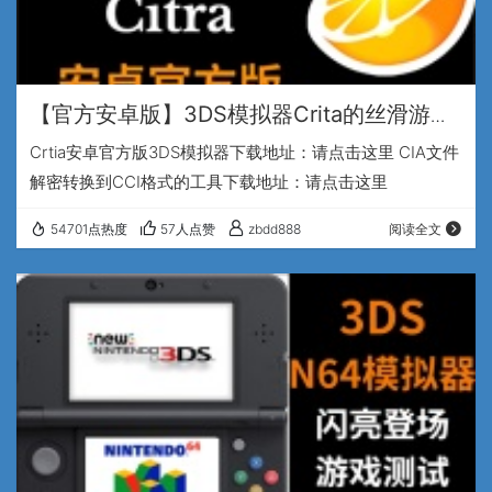
【官方安卓版】3DS模拟器Crita的丝滑游戏
测试
Crtia安卓官方版3DS模拟器下载地址：请点击这里 CIA文件
解密转换到CCI格式的工具下载地址：请点击这里
54701点热度
57人点赞
zbdd888
阅读全文