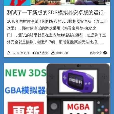
测试了一下新版的3DS模拟器安卓版的运行
效果，进步非常大（2020.02.13）
2018年的时候测试了刚刚发布的3DS模拟器安卓版（请点击
这里），那时候测试的游戏采用《精灵宝可梦-究极之
日》，测试的结果就是在室内勉勉强强能运行，但是到了室
外完全就是惨剧，帧数5-7帧，那感觉酸爽的无法比拟。然
后就把这个模拟器放下了，没再关注。 几天前我突然想起来
32851点热度
9人点赞
zbdd888
阅读全文
这个模拟器是不是更新了，是不是进化了，找到了当时最新
版的微博大佬“EMU-MMJ ”的版本，而且是中文版，真香，
感谢大佬的编译~。测试的平台还是和1年多前一样，小米
8，骁龙845,128G版本。模拟器本身的体积不大，也不需要
bios啥的，直接安装就能使用…