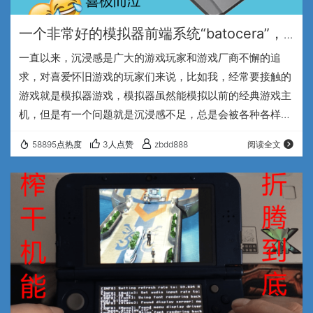
一个非常好的模拟器前端系统“batocera”，
完全没有不推荐的理由
一直以来，沉浸感是广大的游戏玩家和游戏厂商不懈的追
求，对喜爱怀旧游戏的玩家们来说，比如我，经常要接触的
游戏就是模拟器游戏，模拟器虽然能模拟以前的经典游戏主
机，但是有一个问题就是沉浸感不足，总是会被各种各样的
通知、弹窗、不能全屏的窗口所打断，不能很好的融入和沉
58895点热度
3人点赞
zbdd888
阅读全文
浸在游戏中，但是本文推荐的batocera系统，很好的解决了
沉浸感这个问题。 能解决Windows系统的打扰最好的方法
就是不用Windows，虽说有些极端，但是非常有效，
batocera是一个基于Linux的模拟器系统，完全专注于模拟
器，能模拟的游戏主机数量高达…