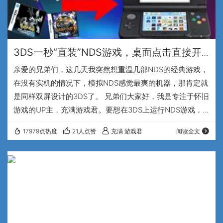
3DS一秒“直装”NDS游戏，桌面点击直接开
玩，完美替代NDS
亲爱的兄弟们，这几天我突然想重温几部NDS的经典游戏，
在没有实机的情况下，模拟NDS感觉最爽的机器，那肯定就
是同样双屏设计的3DS了。 兄弟们大家好，我是专注于怀旧
游戏的UP主，充满游戏君。要想在3DS上运行NDS游戏，
无非就是两种方法，一种就是用一张NDS的烧录卡来运行游
17979点热度
21人点赞
充满 游戏君
阅读全文
戏，或者安装一个叫twilight menu++的软件来运行，但是
这两个方法都多少有点麻烦，如果能把NDS游戏直接安装在
3DS的桌面上，一点即玩，那感觉就很美妙了。所以我就在
网上找了一圈，还真找到一个方法，能实现上面说的功能，
兄弟们请看我3DS桌…