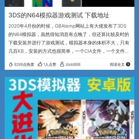
3DS的N64模拟器游戏测试 下载地址
2020年4月份的时候，GBAtemp网站上有大佬发布了3DS
的N64模拟器，虽然得知消息有点晚了，但还算比较及时的
下载安装并进行了游戏测试，模拟器本身的体积不大，只有
几百KB，安装的方式也很简单，一个CIA文件，一个文件
夹。文件夹解压缩后复制到3DS的SD卡的根目录的3DS文件
8268点热度
1人点赞
zbdd888
阅读全文
夹里，CIA文件直接安装即可。ROM文件已知支持后缀名
为.n64格式的游戏，放在SD卡根目录——3DS——
DaedalusX64——Roms里，然后打开模拟器就会看到ROM
文件了。 测试了4款游戏，《超级玛丽N64》《塞尔达传说
时之笛》《动…