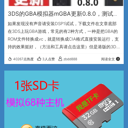
3DS的GBA模拟器mGBA更新0.8.0，测试测
试怎么样
如果发现没有声音请安装DSP1试试，下载文件在文章底部
在3DS上玩GBA游戏，常见的有2种方式，一种是把GBA的
ROM文件转换成vc，就是转换成CIA格式直接安装运行，支
持的效果挺好，（方法和工具请点击这里）但是港版的3DS
不能运行，貌似港版的都是阉割过的，不能运行转换好的
40267点热度
3人点赞
zbdd888
阅读全文
vc。还有一个方法就是用GBA的模拟器mGBA，现在mGBA
更新到了0.8.0版本，测试了几个游戏，运行的速度和声音
都比老版本有了很大的提升，喜欢玩GBA游戏的小伙伴们可
以升级试试，再测试测试游戏，根据我测试的几个游戏，都
是运行的不错。 mGB…