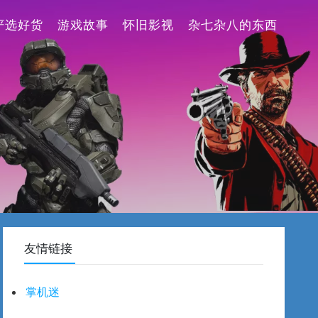
严选好货
游戏故事
怀旧影视
杂七杂八的东西
友情链接
掌机迷