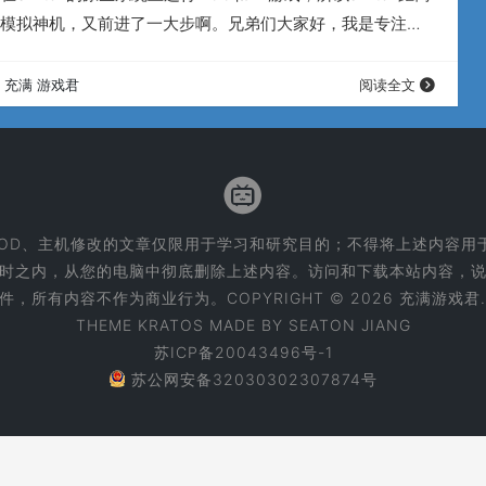
模拟神机，又前进了一大步啊。兄弟们大家好，我是专注于
主，充满游戏君。 我们先来看看这个最新的tico模拟器前端
界面，很漂亮吧，原生支持简体中文这一点，就必须首先点个赞。
充满 游戏君
阅读全文
，我们既可以分机种的浏览游戏，也可以把我们喜欢的游戏
MOD、主机修改的文章仅限用于学习和研究目的；不得将上述内容用
小时之内，从您的电脑中彻底删除上述内容。访问和下载本站内容，说
有内容不作为商业行为。COPYRIGHT © 2026 充满游戏君. ALL 
THEME
KRATOS
MADE BY
SEATON JIANG
苏ICP备20043496号-1
苏公网安备32030302307874号