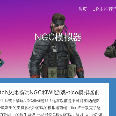
首页
UP主推荐
NGC模拟器
itch从此畅玩NGC和Wii游戏-tico模拟器前
【末尾详细教程】现在就差PS2了
的原生系统上畅玩NGC和wii游戏？这在以前是不可能实现的梦
一款新出的支持多机种游戏的模拟器前端，tico终于攻克了这
Switch的原生系统上运行NGC和wii游戏，所以switch距离