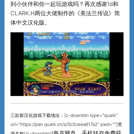
到小伙伴和你一起玩游戏吗？再次感谢1d和
CLARK.H两位大佬制作的《美法兰传说》简
体中文汉化版。
三款新汉化游戏下载地址：[c-downbtn type="quark"
url="https://pan.quark.cn/s/0c5ceea617a2" pwd=""]资
(夸克网盘，手机转存免费获
源名称[/c-downbtn]