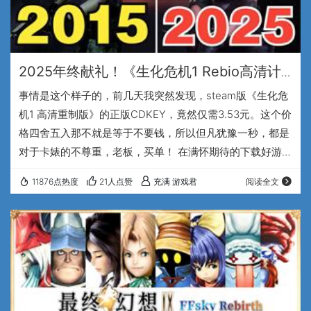
2025年终献礼！《生化危机1 Rebio高清计
划》震撼发布-【正版用】
事情是这个样子的，前几天我突然发现，steam版《生化危
机1 高清重制版》的正版CDKEY，竟然仅需3.53元。这个价
格四舍五入那不就是等于不要钱，所以但凡犹豫一秒，都是
对于卡婊的不尊重，老板，买单！ 在满怀期待的下载好游戏
之后，我又果断的进入了游戏，但是，总感觉哪里不对，为
11876点热度
21人点赞
充满 游戏君
阅读全文
什么整个游戏画面都显得如此的.....模糊一片？ 原来这部
2015年上架的作品，虽然名字叫做高清重制版，但是分辨率
最高竟然只能支持到1080P，最重要的是，游戏中全部的背
景贴图素材的分辨率，竟然只有可怜的480P，所以，在我
2K分辨率显示器上，…