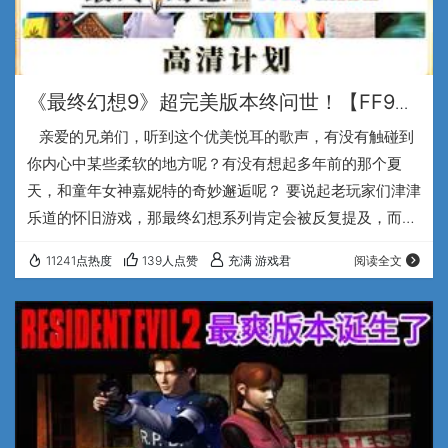
《最终幻想9》超完美版本终问世！【FF9
RE高清计划】震撼发布~
亲爱的兄弟们，听到这个优美悦耳的歌声，有没有触碰到
你内心中某些柔软的地方呢？有没有想起多年前的那个夏
天，和童年女神嘉妮特的奇妙邂逅呢？ 要说起老玩家们津津
乐道的怀旧游戏，那最终幻想系列肯定会被反复提及，而这
其中的《最终幻想9》，又凭借着其出色的画面表现，磅礴
11241点热度
139人点赞
充满 游戏君
阅读全文
大气又婉转凄美的音乐风格，童话般美好又深邃的剧情故
事，个性鲜明的人物塑造，酣畅淋漓的战斗系统，等等优
点，在玩家中引起了极大的反响，从而在全世界范围内拥有
着数量庞大的粉丝群体。 也正是众多热爱最终幻想9的技术
大佬们，在游戏…