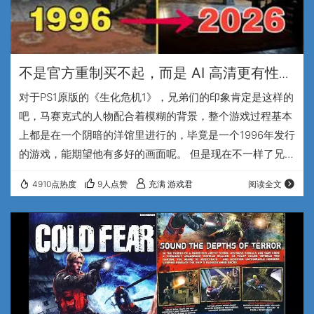
不是官方重制买不起，而是 AI 高清更有性价
比！《生化危机1 导演剪辑版》高清纹理汉
对于PS1原版的《生化危机1》，兄弟们的印象肯定是这样的
化版~
吧，马赛克式的人物配合着模糊的背景，整个游戏过程基本
上都是在一个阴暗的洋馆里进行的，毕竟是一个1996年发行
的游戏，能期望他有多好的画面呢。 但是现在不一样了兄弟
们，来看看一个新版本的画面有多逆天吧。 怎么样兄弟
4910点热度
9人点赞
充满 游戏君
阅读全文
们，这寥寥的几个对比画面，能不能换你一个吃惊的表情，
我严重怀疑这个洋馆里的丧尸宝宝们个个都是洁癖症患者，
不仅把洋馆全部打扫的一尘不染，甚至还把洋馆全部翻新装
修了一遍，甚至这位能硬抗巴瑞三颗麦林子弹的铁头娃，都
变得衣冠楚楚了呢。 兄弟们大家…