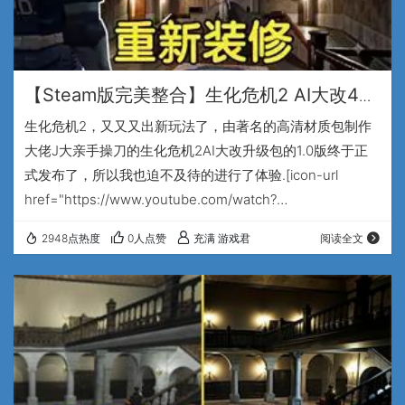
【Steam版完美整合】生化危机2 AI大改4K
高清汉化版！ 纯净无涂抹，堪比重新装修！
生化危机2，又又又出新玩法了，由著名的高清材质包制作
附教程+一键版本切换工具
大佬J大亲手操刀的生化危机2AI大改升级包的1.0版终于正
式发布了，所以我也迫不及待的进行了体验.[icon-url
href="https://www.youtube.com/watch?
v=YqOZIauvQaY" target="_blank"]原发布页[/icon-url] 刚
2948点热度
0人点赞
充满 游戏君
阅读全文
进游戏，这个画面就给我开了个开屏暴击，这要是小时候看
到这个画面估计会当场扔了手柄直接跑路吧~ 这个版本的高
清升级包除了把原版所有的背景贴图，全部进行了 4K级别
的高清重制之外，还对里…