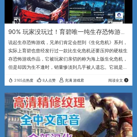
90% 玩家没玩过！育碧唯一纯生存恐怖游
戏，当年销量惨败如今硬核封神-《极度深
说起生存恐怖游戏，兄弟们肯定会想到《生化危机》系列，
寒》汉化版
实际上育碧也曾经发行过一款比生化危机还要压抑的硬核生
存恐怖游戏作品，它被玩家们亲切的称为海上版生化危机，
但是却因为生不逢时，销量惨淡到几乎被人遗忘。它就是21
年前发售的超级冷门作品—《极度深寒》。兄弟们大家好，
3165点热度
8人点赞
充满 游戏君
阅读全文
我是专注于怀旧游戏的UP主，充满游戏君。 2005年3月，
这部由法国工作室Darkworks 开发，育碧发行的第三人称生
存恐怖射击游戏《极度深寒》同时登录了 PC、PS2、和
Xbox平台，然而说巧不巧的是，与此几乎差不多的同时，
当年全世界爆火的《生化危机4》…