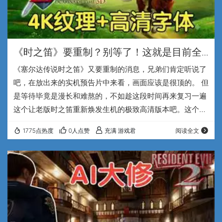
《时之笛》要重制？别等了！这就是目前全
网最完美的4K汉化终极版！
《塞尔达传说时之笛》又要重制的消息，兄弟们肯定听说了
吧，在放出来的实机预告片中来看，画面应该是很顶的。 但
是等待毕竟是漫长和难熬的，不如趁这段时间再来复习一遍
这个让老版时之笛重新焕发生机的极致高清版本吧。这个看
起来画面超好的版本，是用电脑版的3DS模拟器，加载了最
1775点热度
0人点赞
充满 游戏君
阅读全文
近更新的塞尔达传说时之笛3D的高清纹理包3.0 4K版，又
增加了相应的画质滤镜而实现的。 怎么样兄弟们，原来模糊
不清的背景画面，现在即使在大显示器上全屏运行，而且采
用5倍甚至6倍的分辨率，也清晰通透，还带有柔和的光照效
果，看起来相当的养眼，而且还兼容手柄的…