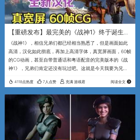
【重磅发布】最完美的《战神1》终于诞生
了！PS3战神1民间真高清重制版 正式发布~
《战神1》，相信兄弟们都已经相当熟悉了，但是画面如此
高清，汉化如此彻底，再加上高清字体，真宽屏画面，60帧
的CG动画，甚至自带普通话和粤语配音的完美版本的《战
神1》，兄弟们肯定还没有玩过吧。这就是今天我要为兄弟
们强烈推荐，由hope007大佬领衔制作的，真高清精修纹理
4118点热度
7人点赞
充满 游戏君
阅读全文
+中文配音+全新汉化+真宽屏+60帧CG动画的“PS3战神1民
间高清重制版”。 普通话的配音部分是由衍声Audio这个专业
的配音团队，同时也是战神系列的死忠粉们来完成的. 这次
粤语的配音是由香港战神有爱配音组完成的，这个配音团队
正是动画电影哪吒1和哪吒…