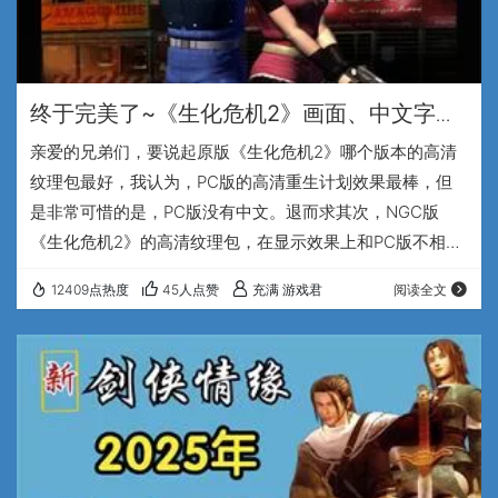
终于完美了~《生化危机2》画面、中文字体
【全高清版】4K60帧
亲爱的兄弟们，要说起原版《生化危机2》哪个版本的高清
纹理包最好，我认为，PC版的高清重生计划效果最棒，但
是非常可惜的是，PC版没有中文。退而求其次，NGC版
《生化危机2》的高清纹理包，在显示效果上和PC版不相上
下，而且还能支持中文，可以说是综合各方面比较好的一个
12409点热度
45人点赞
充满 游戏君
阅读全文
选择。 但是兄弟们在玩这个版本的时候，肯定会发现一个非
常违和的现象，就是虽然画面由于加载了高清纹理包而变得
非常的高清、格外的漂亮，但是在中文字体的显示上，还是
相当的模糊，比如在过场动画里，阅读各种文件时，或者物
品栏里的字体都还是模糊一片，这种强烈的反差，让人…