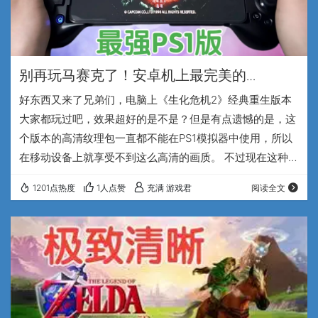
别再玩马赛克了！安卓机上最完美的
PS1《生化危机2》，一键导入，告别繁琐
好东西又来了兄弟们，电脑上《生化危机2》经典重生版本
大家都玩过吧，效果超好的是不是？但是有点遗憾的是，这
个版本的高清纹理包一直都不能在PS1模拟器中使用，所以
在移动设备上就享受不到这么高清的画质。 不过现在这种遗
憾终于结束了，B站大佬默默的春华秋实[icon-url
1201点热度
1人点赞
充满 游戏君
阅读全文
href="https://space.bilibili.com/388401326"
target="_blank"]B站主页[/icon-url]，就把经典重生项目中
的Enhance2.0高清纹理包，直接移植到了PS1版本中，我去
这可是一个大工程啊…