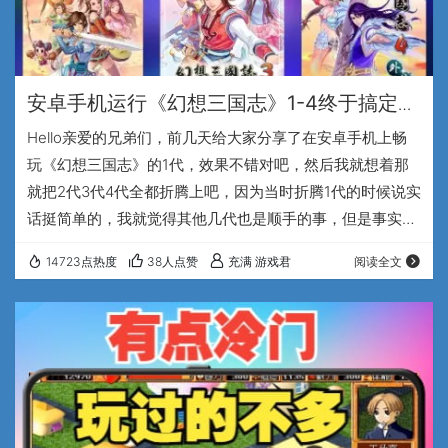
安卓手机运行《幻想三国志》1-4终于搞定
了，这个系列强烈推荐~
Hello亲爱的兄弟们，前几天给大家分享了在安卓手机上畅
玩《幻想三国志》的1代，效果不错对吧，然后我就想着那
就把2代3代4代全都折腾上吧，因为当时折腾1代的时候说实
话挺简单的，我就觉得其他几代也是顺手的事，但是事实证
明，我还是天真了，折腾这三代作品的过程极度煎熬，几乎
14723点热度
38人点赞
充满 游戏君
阅读全文
耗尽了老夫毕生所学，好在最后全都搞定了，那么咱们就分
开来介绍吧。 先说《幻想三国志》的2代，要说在整个幻想
三国志系列中，最受玩家们欢迎的一代，那肯定是非2代莫
数了对吧，到现在各种论坛中都还有很多老玩家们在津津乐
道的谈论着2代的内容。那我就赶紧拷贝到手机…