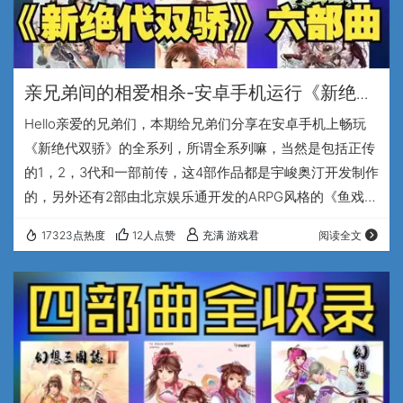
亲兄弟间的相爱相杀-安卓手机运行《新绝代
双骄》六部曲（玩到过年没问题）
Hello亲爱的兄弟们，本期给兄弟们分享在安卓手机上畅玩
《新绝代双骄》的全系列，所谓全系列嘛，当然是包括正传
的1，2，3代和一部前传，这4部作品都是宇峻奥汀开发制作
的，另外还有2部由北京娱乐通开发的ARPG风格的《鱼戏江
湖篇》和《天下无缺》。一下分享6部作品那是非常的物超
17323点热度
12人点赞
充满 游戏君
阅读全文
所值对吧，那么咱们就从1代开始讲起。 1999年，《新绝代
双骄》1代发售，相比较于金庸先生的武侠系列，古龙先生
的武侠作品还基本上没有被改编成游戏的先例，而《新绝代
双骄》1代的上市就成功的弥补了这个空白，我当年刚玩1代
的时候，还没看过绝代双骄的原著，…