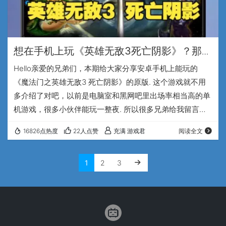
想在手机上玩《英雄无敌3死亡阴影》？那可
太简单了~
Hello亲爱的兄弟们，本期给大家分享安卓手机上能玩的
《魔法门之英雄无敌3 死亡阴影》的原版. 这个游戏就不用
多介绍了对吧，以前是电脑室和黑网吧里出场率相当高的单
机游戏，很多小伙伴能玩一整夜. 所以很多兄弟给我留言让
我折腾一期《死亡阴影》，其实这个游戏折腾起来相当的简
16826点热度
22人点赞
充满 游戏君
阅读全文
单，Exagear模拟器对这个游戏的支持也很好，只需要用这
个蓝色的原版ED302运行就行了，画面声音都很完美. 操作
1
2
3
方面就更简单了，不需要开另外的键盘工具，直接用模拟器
内置的cp10操作模式，这个模式能很好的模拟鼠标的左键和
右键，屏幕的左右两侧也有按键…