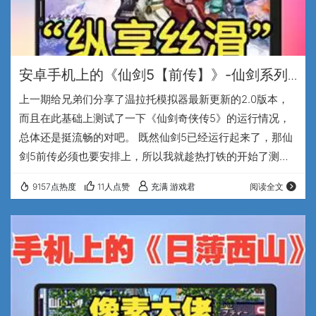
安卓手机上的《仙剑5【前传】》-仙剑系列
故事性的巅峰之作
上一期给兄弟们分享了温拉托模拟器最新更新的2.0版本，
而且在此基础上测试了一下《仙剑奇侠传5》的运行情况，
总体还是挺流畅的对吧。 既然仙剑5已经运行起来了，那仙
剑5前传必须也要安排上，所以我就趁热打铁的开始了测
试。经过一番并不算很复杂，但是很费时间的折腾，仙剑5
9157点热度
11人点赞
充满 游戏君
阅读全文
前传也愉快在我的手机上跑了起来。我的手机配置是骁龙
870的处理器，12+256的存储，使用的温拉托版本仍然是阿
飞大佬10月15日发布的2.0.2汉化修改版。温拉托模拟器天
然对骁龙处理器的手机支持的更好，T+Z的驱动方式对3D游
戏支持的不错，天玑处理器就差了点…