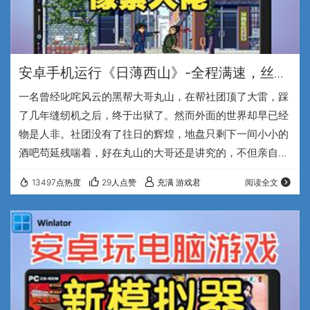
安卓手机运行《日薄西山》-全程满速，丝滑
流畅，支持手柄~
一名曾经叱咤风云的黑帮大哥丸山，在帮社团顶了大雷，踩
了几年缝纫机之后，终于出狱了。然而外面的世界却早已经
物是人非。社团没有了往日的辉煌，地盘只剩下一间小小的
酒吧苟延残喘着，好在丸山的大哥还是讲究的，不但亲自接
丸山出狱，还甩手就给了曾经为社团立下汗马功劳的丸山一
13497点热度
29人点赞
充满 游戏君
阅读全文
百万零花钱，一百万啊兄弟们，这不就是传说中的好大哥
吗。然而看到一晚上住宿费都要20几万的操蛋物价，这一百
多万也就是毛都不是了。所以曾经的大哥丸山，就励志要复
兴社团，重新找回社团往日的辉煌与荣光。这就是最近的像
素风新游戏，《日薄西山》的开头剧情。 《日薄西山》这…