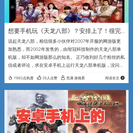
想要手机玩《天龙八部》？安排上了！很完
美哟~
说起天龙八部，相信很多小伙伴对2007年开服的网游版更
加熟悉，而2002年发售的，由智冠科技制作的天龙八部单
机版，却不如网游版那么的知名。 正巧收到好几个粉丝的私
信或者评论，求在安卓手机上运行天龙八部单机版，没问
题，安排。 要想在安卓手机上运行经典的电脑端游戏，在没
11862点热度
26人点赞
充满 游戏君
阅读全文
有重制版的情况下，那肯定要借助exagear模拟器了，一个
能让安卓手机运行PC端程序的神奇APP，所以收到兄弟们想
玩天龙八部的消息，我就马上开始折腾起来。天龙八部单机
版可是一个发售了21年的老游戏了，再加上知名度并不是很
高，所以资源也就不是那么好找，不过…