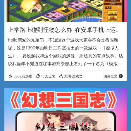
上学路上碰到怪物怎么办-在安卓手机上运行
《虚拟人生1》
hello亲爱的兄弟们，不知道这个游戏大家会不会觉得眼熟
呢，这是1999年由明日工作室推出的一款游戏，《虚拟人
生》。 要说起我和这个游戏的渊源，那还真的有点故事。话
说我当年不知道在哪本游戏杂志上看到了一个名为《模拟人
生》的游戏前瞻，深感这游戏实在是我心中的梦中情游，所
5052点热度
13人点赞
充满 游戏君
阅读全文
以在某个周末叫上死党就赶往电子市场去买《模拟人生》的
游戏光盘。在和蔼可亲的奸商老板的一顿忽悠之下，竟然稀
里糊涂的把名为《虚拟人生》的光盘收入囊中，我还安慰自
己说，仅仅一字只差，应该是翻译方法不同导致的吧。在我
们激动的把光盘插入当时8倍速的光驱开始安装的…