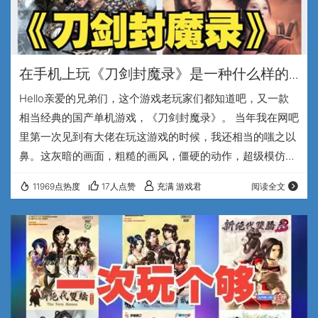
在手机上玩《刀剑封魔录》是一种什么样的
体验-国产ARPG游戏的巅峰
Hello亲爱的兄弟们，这个游戏老玩家们都知道吧，又一款
相当经典的国产单机游戏，《刀剑封魔录》。 当年我在网吧
里第一次见到有大佬在玩这游戏的时候，我还相当的嗤之以
鼻。这灰暗的画面，粗糙的画风，僵硬的动作，超级模仿暗
黑2的界面，可能又是哪个无良的游戏公司骗钱的作品吧，
11969点热度
17人点赞
充满 游戏君
阅读全文
但是当我看到大佬开始打怪的时候，这种感觉，为什么……
这么爽！小怪们被华丽的连招成片的击倒是怎么回事，体型
硕大的boss被连招定住毫无还手之力又是怎么回事，大佬行
云流水般的操作把我看的一愣一愣的，所以，我也迫不及待
的找机器进入了这个被我看不起的《刀剑封魔录…