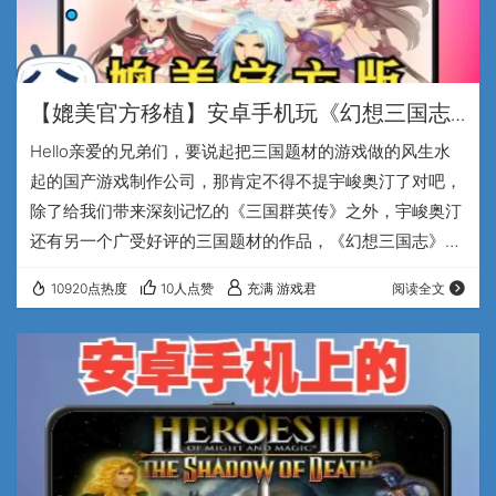
【媲美官方移植】安卓手机玩《幻想三国志
1》也太爽了吧~操控流畅还支持手柄
Hello亲爱的兄弟们，要说起把三国题材的游戏做的风生水
起的国产游戏制作公司，那肯定不得不提宇峻奥汀了对吧，
除了给我们带来深刻记忆的《三国群英传》之外，宇峻奥汀
还有另一个广受好评的三国题材的作品，《幻想三国志》。
其实我已经在这个题材上被催更很久了，一直没做这个题材
10920点热度
10人点赞
充满 游戏君
阅读全文
是因为，我并没有深入的玩过这个系列的作品，只是草草的
玩过一次幻想三国志1代的开头，就和小伙伴们投入到网游
的怀抱中去了。幻想三国志1代上市的2003年正是网络游戏
开始蓬勃发展，攻城略地的时候，到现在还被很多手游厂商
拿出来不断鞭尸的《传奇》，也是在那时候红到…