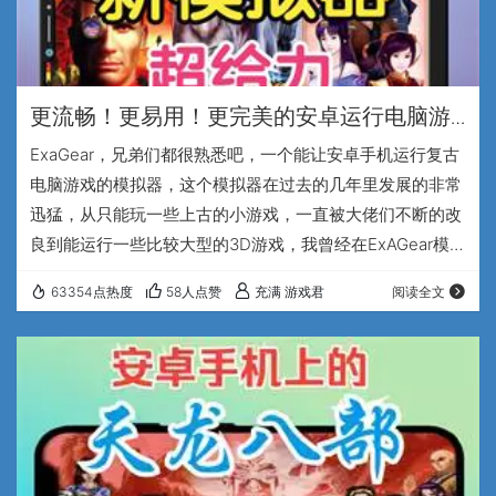
更流畅！更易用！更完美的安卓运行电脑游
戏【新】模拟器-winlator
ExaGear，兄弟们都很熟悉吧，一个能让安卓手机运行复古
电脑游戏的模拟器，这个模拟器在过去的几年里发展的非常
迅猛，从只能玩一些上古的小游戏，一直被大佬们不断的改
良到能运行一些比较大型的3D游戏，我曾经在ExAGear模拟
器上折腾出了不少玩经典单机电脑游戏的视频。 但是这个模
63354点热度
58人点赞
充满 游戏君
阅读全文
拟器也有不少的缺点，比如运行效率不够高而且兼容性也不
太好，不同芯片，不同系统，不同品牌的手机所适用的模拟
器版本都不一样，这就导致了很多兄弟没有实现在手机上玩
电脑游戏的梦想。但是最近，一个新的模拟器诞生了，也许
会一举终结这些缺点，让更多的安卓手机…