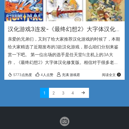
汉化游戏3连发-《最终幻想2》大字体汉化修
复版、《加纳战机》简体中文汉化版、《美
亲爱的兄弟们，又到了给大家推荐汉化游戏的时候了，本期
法兰传说》简体中文汉化版
给大家精选了近期发布的3款汉化游戏，那么咱们分别来鉴
赏一下吧。 第一位出场的选手是任天堂fc主机上的3A大
作，《最终幻想2》大字体汉化修复版。相信对于很多老玩
家们来说，fc游戏机绝对算是带领自己走入游戏殿堂的启蒙
5773点热度
4人点赞
充满 游戏君
阅读全文
设备了吧，小霸王其乐无穷啊，这句广告语，在90年代那可
是人尽皆知。而最终幻想系列游戏，很多兄弟应该是从PS1
1
2
3
4
主机平台上的7代8代或者9代开始初次接触的，这几代大火
了之后，才又回头从初代开始回味这个经典的jrpg游戏系
列。 初版的《最终幻想2》是史克威尔公司…