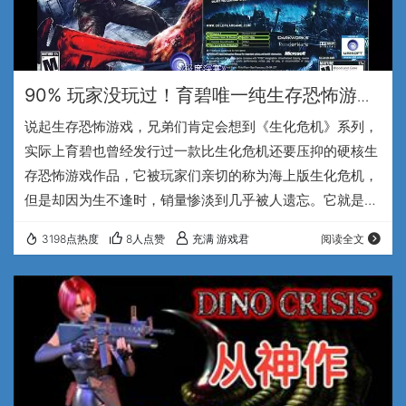
90% 玩家没玩过！育碧唯一纯生存恐怖游
戏，当年销量惨败如今硬核封神-《极度深
说起生存恐怖游戏，兄弟们肯定会想到《生化危机》系列，
寒》汉化版
实际上育碧也曾经发行过一款比生化危机还要压抑的硬核生
存恐怖游戏作品，它被玩家们亲切的称为海上版生化危机，
但是却因为生不逢时，销量惨淡到几乎被人遗忘。它就是21
年前发售的超级冷门作品—《极度深寒》。兄弟们大家好，
3198点热度
8人点赞
充满 游戏君
阅读全文
我是专注于怀旧游戏的UP主，充满游戏君。 2005年3月，
这部由法国工作室Darkworks 开发，育碧发行的第三人称生
存恐怖射击游戏《极度深寒》同时登录了 PC、PS2、和
Xbox平台，然而说巧不巧的是，与此几乎差不多的同时，
当年全世界爆火的《生化危机4》…