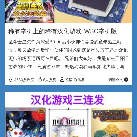
稀有掌机上的稀有汉化游戏-WSC掌机版
《圣斗士星矢:黄金传说篇》汉化版
圣斗士星矢作为深受80.90后小伙伴们喜爱的童年热血动
漫，每天放学之后和小伙伴们讨论到底是星矢厉害还是紫龙
更帅的场景还历历在目吧。 兄弟们大家好，我是专注于怀旧
游戏的UP主，充满游戏君。既然动漫在当年如此火爆，游
戏厂商自然不会放过这么大火的ip，所以同名游戏就自然的
4580点热度
6人点赞
充满 游戏君
阅读全文
应运而生了，1988年,万代在fc平台上发售了广为大家所喜
爱的圣斗士星矢:黄金传说完结篇，这部作品可以说几乎榨干
了fc主机的性能，从而广受玩家们的好评。 不过嘛，其实还
有另外一部圣斗士星矢游戏，不论是在画面表现，音乐音
效，战斗系统还是操作手感上，都完胜f…