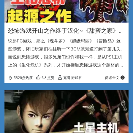
恐怖游戏开山之作终于汉化~《甜蜜之家》汉
化版发布-36年前的FC游戏到底有多恐怖？
说起FC游戏，那么《魂斗罗》《超级玛丽》《冒险岛》这
些游戏，怀旧玩家们往往听一下BGM就知道打到了第几关。
而说到恐怖游戏，很多兄弟们也许和我一样，是从PS1主机
上的《生化危机》系列，才开始接触恐怖游戏这个题材的，
但是实际上，早在我连小学还没上的1989年，FC游戏机上
5829点热度
6人点赞
充满 游戏君
阅读全文
就曾经推出过一款被誉为“生存恐怖”游戏开山鼻祖的作品，
《甜蜜之家》。 兄弟们大家好，我是专注于怀旧游戏的UP
主，充满游戏君。1989年1月，一部由日本著名导演黑泽清
执导的恐怖电影《甜蜜之家》在日本上映，短时间内就取得
了不错的票房成绩. 而彼时正值任天…