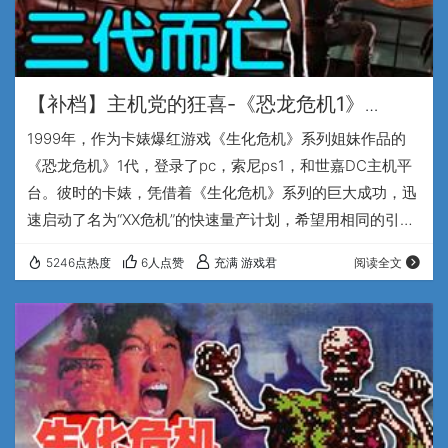
【补档】主机党的狂喜-《恐龙危机1》
DC（DreamCast）简体中文汉化版V5
1999年，作为卡婊爆红游戏《生化危机》系列姐妹作品的
《恐龙危机》1代，登录了pc，索尼ps1，和世嘉DC主机平
台。彼时的卡婊，凭借着《生化危机》系列的巨大成功，迅
速启动了名为“XX危机”的快速量产计划，希望用相同的引
擎，相同的套路快速的开发新作品，以求用更低的成本和更
5246点热度
6人点赞
充满 游戏君
阅读全文
快的速度，占领游戏市场。 兄弟们大家好，我在专注于怀旧
游戏的up主，充满游戏君。1997年，由著名导演斯皮尔伯
格执导的《猪猡公园》，哦不对，是《侏罗纪公园 失落的世
界》在全球范围内爆火，一下就让恐龙题材变得极具市场吸
引力。生化危机之父三上真司从这部电…