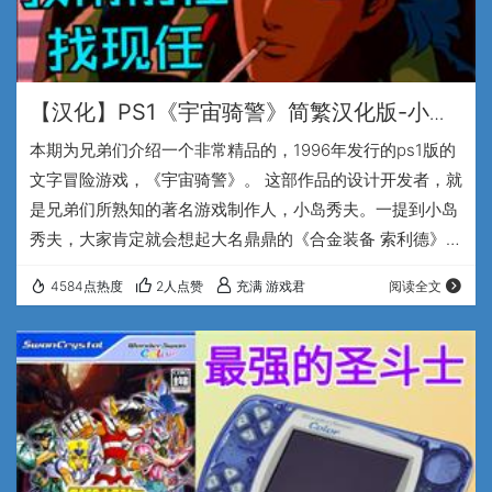
【汉化】PS1《宇宙骑警》简繁汉化版-小岛
秀夫制作的精品文字冒险游戏
本期为兄弟们介绍一个非常精品的，1996年发行的ps1版的
文字冒险游戏，《宇宙骑警》。 这部作品的设计开发者，就
是兄弟们所熟知的著名游戏制作人，小岛秀夫。一提到小岛
秀夫，大家肯定就会想起大名鼎鼎的《合金装备 索利德》系
列，而这部宇宙骑警，是在《合金装备 索利德》系列大火之
4584点热度
2人点赞
充满 游戏君
阅读全文
前的1990开始开发. 1994年在pc98上发布了第一个版本，
之后又在3DO，ps1和世嘉土星平台上发售。作为一款文字
冒险游戏，剧情绝对是核心中的核心，宇宙骑警将90年代比
较火热的太空探索与当时出现的器官移植、药物滥用、资本
垄断等社会问题相结合，…