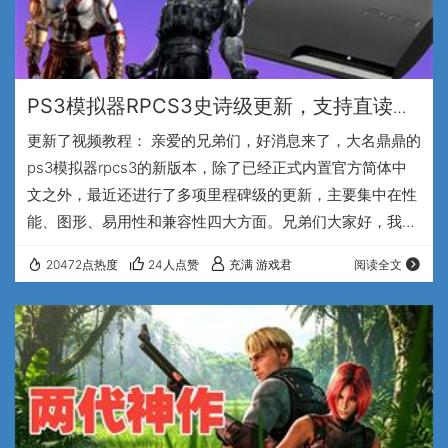
PS3模拟器RPCS3史诗级更新，支持直读
ISO，帧数飙升，BUG大修-完美指日可待！
更新了视频教程： 亲爱的兄弟们，好消息来了，大名鼎鼎的
ps3模拟器rpcs3的新版本，除了已经正式内置官方简体中
文之外，最近还进行了多项里程碑级的更新，主要集中在性
能、图形、易用性和兼容性四大方面。兄弟们大家好，我是
专注于怀旧游戏的up主，充满游戏君。 性能方面，模拟器
20472点热度
24人点赞
充满 游戏君
阅读全文
的核心开发者 Elad（埃拉德）发现并重构了SPU的新指令模
式，现在新版本可以生成更精简的x86和ARM的原生代码，
说人话就是，新版本的模拟器，不仅能让电脑CPU的利用率
大幅降低，而且平均帧数也会得到明显的提升，以前咱们玩
ps3模拟器，那种CPU风扇…