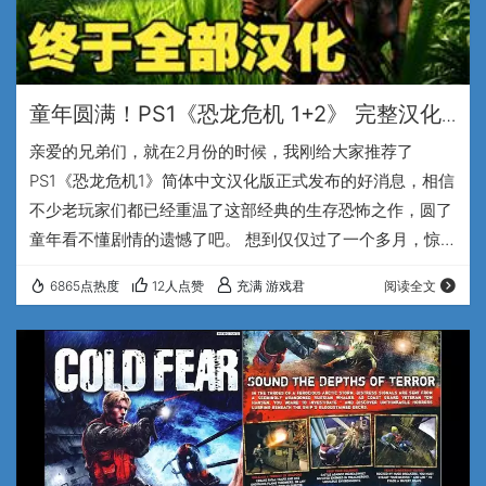
童年圆满！PS1《恐龙危机 1+2》 完整汉化
版发布，两代神作终于全中文补票~
亲爱的兄弟们，就在2月份的时候，我刚给大家推荐了
PS1《恐龙危机1》简体中文汉化版正式发布的好消息，相信
不少老玩家们都已经重温了这部经典的生存恐怖之作，圆了
童年看不懂剧情的遗憾了吧。 想到仅仅过了一个多月，惊喜
又再次出现了，由xjsxjs197大佬制作的PS1《恐龙危机2》
6865点热度
12人点赞
充满 游戏君
阅读全文
简体中文汉化版，也正式发布了，（原发布地址请点击这
里）感谢汉化大佬又为我们奉献了一部优秀游戏的汉化版，
这下PS1上最经典的2部的《恐龙危机》作品终于全部汉化
了！ 兄弟们大家好，我是专注于怀旧游戏的UP主，充满游
戏君。这个《恐龙危机2》简体中文汉化…