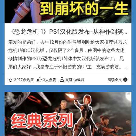
《恐龙危机 1》PS1汉化版发布-从神作到笑
话！恐龙危机系列到底是怎么一步步把自己
亲爱的兄弟们，去年12月份的时候我刚刚给大家推荐过恐龙
玩崩的？
危机1的DC汉化版，仅仅隔了2个多月，由图中的这些大佬
倾情制作的PS1版恐龙危机1简体中文汉化版就发布了。 兄
弟们大家好，我是专注于怀旧游戏的UP主，充满游戏君。
和DC版相比，PS1模拟器duckstation更加的成熟，也更加
3977点热度
3人点赞
充满 游戏君
阅读全文
的易用，而且自带简体中文，测试了一下汉化版的恐龙危机
1，运行的非常完美。然后我又灵机一动，找到了国外大佬
制作的PS1版恐龙危机1的高清纹理包，和新的汉化版适配了
一下，虽然这个高清纹理包的体积不大，只有不到1G，但是
整体画面提升的效果还是不…